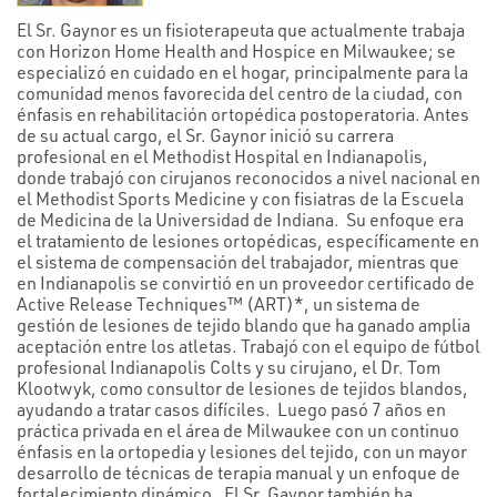
El Sr. Gaynor es un fisioterapeuta que actualmente trabaja
con Horizon Home Health and Hospice en Milwaukee; se
especializó en cuidado en el hogar, principalmente para la
comunidad menos favorecida del centro de la ciudad, con
énfasis en rehabilitación ortopédica postoperatoria. Antes
de su actual cargo, el Sr. Gaynor inició su carrera
profesional en el Methodist Hospital en Indianapolis,
donde trabajó con cirujanos reconocidos a nivel nacional en
el Methodist Sports Medicine y con fisiatras de la Escuela
de Medicina de la Universidad de Indiana. Su enfoque era
el tratamiento de lesiones ortopédicas, específicamente en
el sistema de compensación del trabajador, mientras que
en Indianapolis se convirtió en un proveedor certificado de
Active Release Techniques™ (ART)*, un sistema de
gestión de lesiones de tejido blando que ha ganado amplia
aceptación entre los atletas. Trabajó con el equipo de fútbol
profesional Indianapolis Colts y su cirujano, el Dr. Tom
Klootwyk, como consultor de lesiones de tejidos blandos,
ayudando a tratar casos difíciles. Luego pasó 7 años en
práctica privada en el área de Milwaukee con un continuo
énfasis en la ortopedia y lesiones del tejido, con un mayor
desarrollo de técnicas de terapia manual y un enfoque de
fortalecimiento dinámico. El Sr. Gaynor también ha